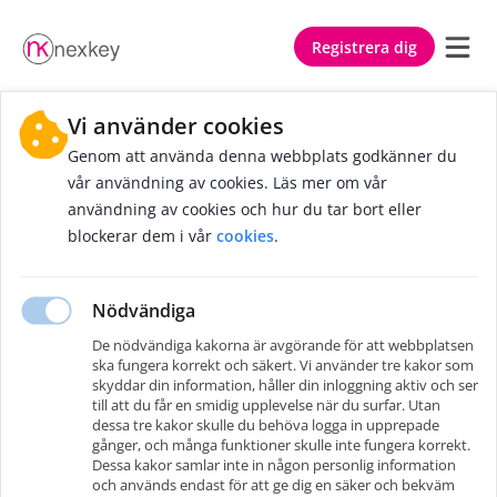
Registrera dig
Vi använder cookies
Genom att använda denna webbplats godkänner du
vår användning av cookies. Läs mer om vår
användning av cookies och hur du tar bort eller
blockerar dem i vår
cookies
.
Nödvändiga
De nödvändiga kakorna är avgörande för att webbplatsen
Inga nyheter här ännu
ska fungera korrekt och säkert. Vi använder tre kakor som
skyddar din information, håller din inloggning aktiv och ser
Det finns inga nyheter för tillfället.
till att du får en smidig upplevelse när du surfar. Utan
Kom tillbaka senare
.
dessa tre kakor skulle du behöva logga in upprepade
gånger, och många funktioner skulle inte fungera korrekt.
Dessa kakor samlar inte in någon personlig information
och används endast för att ge dig en säker och bekväm