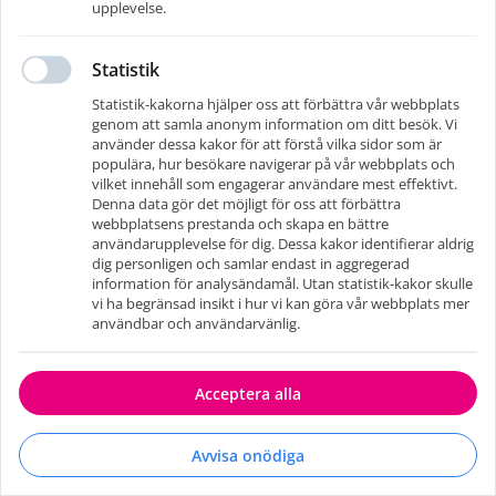
upplevelse.
Statistik
Statistik-kakorna hjälper oss att förbättra vår webbplats
genom att samla anonym information om ditt besök. Vi
använder dessa kakor för att förstå vilka sidor som är
Nexkey
populära, hur besökare navigerar på vår webbplats och
Specialister inom bemanning och rekrytering
vilket innehåll som engagerar användare mest effektivt.
Denna data gör det möjligt för oss att förbättra
webbplatsens prestanda och skapa en bättre
användarupplevelse för dig. Dessa kakor identifierar aldrig
dig personligen och samlar endast in aggregerad
information för analysändamål. Utan statistik-kakor skulle
Användarvillkor
Integritet
Cookies
Gå till företagsportalen
vi ha begränsad insikt i hur vi kan göra vår webbplats mer
användbar och användarvänlig.
Karriärsida
av
recman
Acceptera alla
Avvisa onödiga